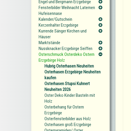
Engel und Bergmann Erzgebirge
Fensterbilder Weihnacht Laternen
Hufeisennase
Kalender/Gutschein
Kerzenhalter Erzgebirge
Kurrende Sänger Kirchen und
Häuser
Marktstände
Nussknacker Erzgebirge Seiffen
Osterschmuck Osterdeko Ostern
Erzgebirge Holz
Hubrig Osterhasen Neuheiten
Osterhasen Erzgebirge Neuheiten
kaufen
Osterhasen Stupsi Kuhnert
Neuheiten 2026
Oster Deko Kinder Basteln mit
Holz
Osterbehang für Ostern
Erzgebirge
Osterfensterbilder aus Holz
Osterhasen groß Erzgebirge
Osterpyramiden/ Oster