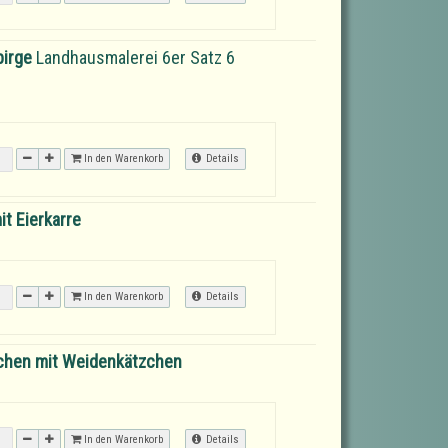
birge
Landhausmalerei 6er Satz 6
In den Warenkorb
Details
t Eierkarre
In den Warenkorb
Details
chen mit Weidenkätzchen
In den Warenkorb
Details