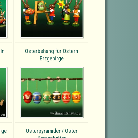
eln
Osterbehang für Ostern
Erzgebirge
rge
Osterpyramiden/ Oster