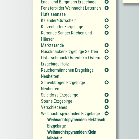
Engel und Bergmann Erzgebirge
Fensterbilder Weihnacht Laternen
Hufeisennase
Kalender/Gutschein
Kerzenhalter Erzgebirge
Kurrende Sänger Kirchen und
Häuser
Marktstände
Nussknacker Erzgebirge Seiffen
Osterschmuck Osterdeko Ostern
Erzgebirge Holz
Räuchermännchen Erzgebirge
Neuheiten
Schwibbogen Erzgebirge
Neuheiten
Spieldose Erzgebirge
Sterne Erzgebirge
Verschiedenes
Weihnachtspyramiden Erzgebirge
Weihnachtspyramiden elektrisch
Erzgebirge
Weihnachtspyramiden Klein
Miniatur