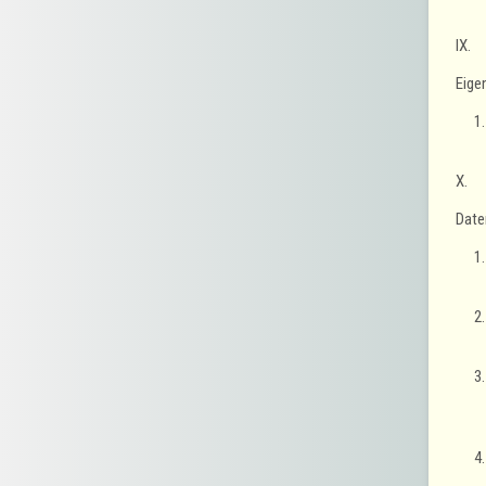
IX.
Eige
X.
Date