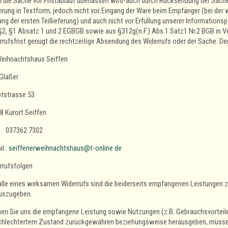
n die Sache vor Fristablauf überlassen wird-auch durch Rücksendung der Sache w
hrung in Textform, jedoch nicht vor Eingang der Ware beim Empfänger (bei der 
ang der ersten Teillieferung) und auch nicht vor Erfüllung unserer Informations
§2, §1 Absatz 1 und 2 EGBGB sowie aus §312g(n.F.) Abs.1 Satz1 Nr.2 BGB in V
rufsfrist genügt die rechtzeitige Absendung des Widerrufs oder der Sache. Der 
Weihnachtshaus Seiffen
Gläßer
tstrasse 53
8 Kurort Seiffen
 037362 7302
l.:
seiffenerweihnachtshaus@t-online.de
rrufsfolgen
alle eines wirksamen Widerrufs sind die beiderseits empfangenen Leistunge
uszugeben.
en Sie uns die empfangene Leistung sowie Nutzungen (z.B. Gebrauchsvorteile) 
chlechtertem Zustand zurückgewähren beziehungsweise herausgeben, müssen S