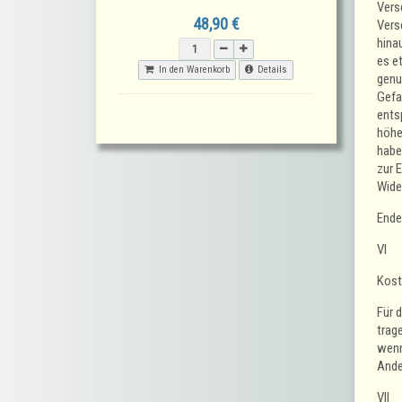
Vers
48,90 €
Vers
hina
es e
In den Warenkorb
Details
genu
Gefa
ents
höhe
habe
zur 
Wide
Ende
VI
Kost
Für 
trag
wenn
Ander
VII