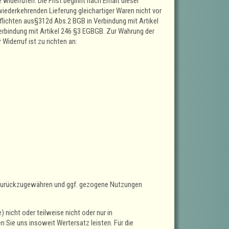
iderrufen. Die Frist beginnt nach Erhalt dieser
wiederkehrenden Lieferung gleichartiger Waren nicht vor
pflichten aus§312d Abs.2 BGB in Verbindung mit Artikel
erbindung mit Artikel 246 §3 EGBGB. Zur Wahrung der
Widerruf ist zu richten an:
n zurückzugewähren und ggf. gezogene Nutzungen
nicht oder teilweise nicht oder nur in
ie uns insoweit Wertersatz leisten. Für die