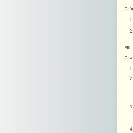
Gefa
VIII.
Gewä