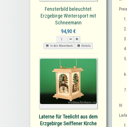
Fensterbild beleuchtet
Prei
Erzgebirge Wintersport mit
Schneemann
94,90 €
In den Warenkorb
Details
IV.
Lief
Laterne für Teelicht aus dem
Erzgebirge Seiffener Kirche