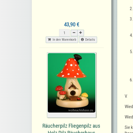
43,90 €
In den Warenkorb
Details
V.
Wied
Wied
Räucherpilz Fliegenpilz aus
Sie 
Holz Pilz Räucherhaus