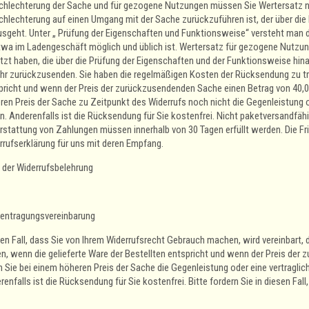
chlechterung der Sache und für gezogene Nutzungen müssen Sie Wertersatz nur
chlechterung auf einen Umgang mit der Sache zurückzuführen ist, der über die
usgeht. Unter „ Prüfung der Eigenschaften und Funktionsweise“ versteht man d
twa im Ladengeschäft möglich und üblich ist. Wertersatz für gezogene Nutzung
tzt haben, die über die Prüfung der Eigenschaften und der Funktionsweise hi
hr zurückzusenden. Sie haben die regelmäßigen Kosten der Rücksendung zu tra
pricht und wenn der Preis der zurückzusendenden Sache einen Betrag von 40,0
ren Preis der Sache zu Zeitpunkt des Widerrufs noch nicht die Gegenleistung od
n. Anderenfalls ist die Rücksendung für Sie kostenfrei. Nicht paketversandfäh
Erstattung von Zahlungen müssen innerhalb von 30 Tagen erfüllt werden. Die Fri
rrufserklärung für uns mit deren Empfang.
 der Widerrufsbelehrung
entragungsvereinbarung
den Fall, dass Sie von Ihrem Widerrufsrecht Gebrauch machen, wird vereinbart
en, wenn die gelieferte Ware der Bestellten entspricht und wenn der Preis der
 Sie bei einem höheren Preis der Sache die Gegenleistung oder eine vertraglich
enfalls ist die Rücksendung für Sie kostenfrei. Bitte fordern Sie in diesen Fa