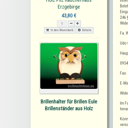
Ihne
Bele
Erzgebirge
Eing
43,80 €
246 
Wider
In den Warenkorb
Details
Fa. 
Udo 
Haup
0954
Fax:
E-Mai
Wide
Brillenhalter für Brillen Eule
Im F
Brillenständer aus Holz
hera
Könn
vers