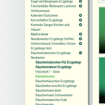
Engel und Bergmann Erzgebirge
Fensterbilder Weihnacht Laternen
Hufeisennase
Kalender/Gutschein
Kerzenhalter Erzgebirge
Kurrende Sänger Kirchen und
Häuser
Marktstände
Nussknacker Erzgebirge Seiffen
Osterschmuck Osterdeko Ostern
Erzgebirge Holz
Räuchermännchen Erzgebirge
Neuheiten
Räuchermännchen Pilz Erzgebirge
Räuchermänner Erzgebirge
Holzmich`l - Serie
Kantenhocker
Räucherhäuschen Erzgebirge
Räucherkerzenöfen Erzgebirge
Räuchermann klein
Räuchermann Schneemann
Räuchermännchen Eule
Räuchereulen