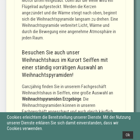
Motor unten eingebaut. Oben auf die Welle wird ein
Flügelrad aufgesteckt. Werden die Kerzen
angezündet und die Wärme steigt nach oben, beginnt
sich die Weihnachtspyramide langsam zu drehen. Eine
Weihnachtspyramide verbreitet Licht, Wärme und
durch die Bewegung eine angenehme Atmosphäre in
jeden Raum.
Besuchen Sie auch unser
Weihnachtshaus im Kurort Seiffen mit
einer ständig vorrätigen Auswahl an
Weihnachtspyramiden!
Ganzjährig finden Sie in unserem Fachgeschäft
Weihnachtshaus in Seiffen, eine große Auswahl an
Weihnachtspyramiden Erzgebirge
. Die
Weihnachtspyramiden können in unseren
Fachgeschäft angeschaut und auch gleich käuflich
Cookies erleichtern die Bereitstellung unserer Dienste. Mit der Nutzung
erworben werden. Alle in unseren Shop abgebildeten
unserer Dienste erklären Sie sich damit einverstanden, dass wir
Pyramiden sind auch im Geschäft in Seiffen vorrätig.
Cookies verwenden.
Vor unseren Weihnachtshaus an der Hauptstrße 53,
Ok
halten wir kostenlose Kundenparkplätze für Sie