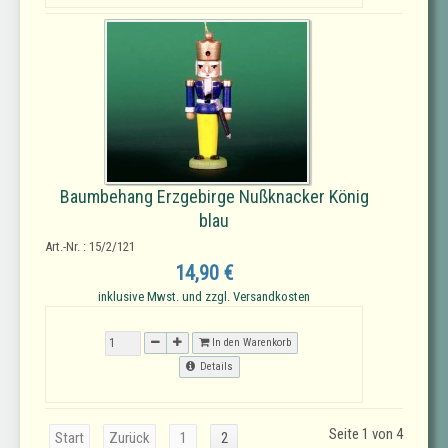
Baumbehang Erzgebirge Nußknacker König
blau
Art.-Nr. : 15/2/121
14,90 €
inklusive Mwst. und zzgl. Versandkosten
In den Warenkorb
Details
Seite 1 von 4
Start
Zurück
1
2