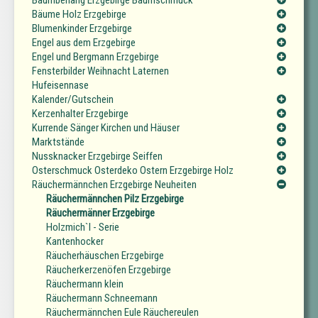
Baumbehang Erzgebirge Baumschmuck
Bäume Holz Erzgebirge
Blumenkinder Erzgebirge
Engel aus dem Erzgebirge
Engel und Bergmann Erzgebirge
Fensterbilder Weihnacht Laternen
Hufeisennase
Kalender/Gutschein
Kerzenhalter Erzgebirge
Kurrende Sänger Kirchen und Häuser
Marktstände
Nussknacker Erzgebirge Seiffen
Osterschmuck Osterdeko Ostern Erzgebirge Holz
Räuchermännchen Erzgebirge Neuheiten
Räuchermännchen Pilz Erzgebirge
Räuchermänner Erzgebirge
Holzmich`l - Serie
Kantenhocker
Räucherhäuschen Erzgebirge
Räucherkerzenöfen Erzgebirge
Räuchermann klein
Räuchermann Schneemann
Räuchermännchen Eule Räuchereulen