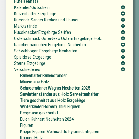
Hufeisennase
Kalender/Gutschein
Kerzenhalter Erzgebirge
Kurrende Sänger Kirchen und Häuser
Marktstände
Nussknacker Erzgebirge Seiffen
Osterschmuck Osterdeko Ostern Erzgebirge Holz
Räuchermännchen Erzgebirge Neuheiten
Schwibbogen Erzgebirge Neuheiten
Spieldose Erzgebirge
Sterne Erzgebirge
Verschiedenes
Brillenhalter Brillenständer
Mäuse aus Holz
Schneemänner Wagner Neuheiten 2025
Serviettenständer aus Holz Serviettenhalter
Tiere geschnitzt aus Holz Erzgebirge
Winterkinder Rommy Thiel Figuren
Bergmann geschnitzt
Eulen Kuhnert Neuheiten 2024
Figuren
Krippe Figuren Weihnachts Pyramidenfiguren
Krippen Holz