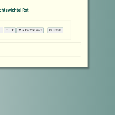
chtswichtel Rot
In den Warenkorb
Details