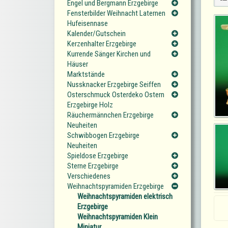
Engel und Bergmann Erzgebirge
Fensterbilder Weihnacht Laternen
Hufeisennase
Kalender/Gutschein
Kerzenhalter Erzgebirge
Kurrende Sänger Kirchen und
Häuser
Marktstände
Nussknacker Erzgebirge Seiffen
Osterschmuck Osterdeko Ostern
Erzgebirge Holz
Räuchermännchen Erzgebirge
Neuheiten
Schwibbogen Erzgebirge
Neuheiten
Spieldose Erzgebirge
Sterne Erzgebirge
Verschiedenes
Weihnachtspyramiden Erzgebirge
Weihnachtspyramiden elektrisch
Erzgebirge
Weihnachtspyramiden Klein
Miniatur