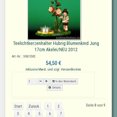
Teelichtkerzenhalter Hubrig Blumenkind Jung
17cm Akelei/NEU 2012
Art.-Nr. : 308/5502
54,50 €
inklusive Mwst. und zzgl. Versandkosten
In den Warenkorb
Details
Seite 8 von 9
Start
Zurück
1
2
3
4
5
6
7