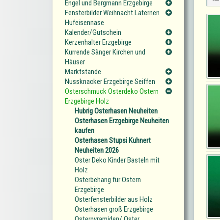
Engel und Bergmann Erzgebirge
Fensterbilder Weihnacht Laternen
Hufeisennase
Kalender/Gutschein
Kerzenhalter Erzgebirge
Kurrende Sänger Kirchen und
Häuser
Marktstände
Nussknacker Erzgebirge Seiffen
Osterschmuck Osterdeko Ostern
Erzgebirge Holz
Hubrig Osterhasen Neuheiten
Osterhasen Erzgebirge Neuheiten
kaufen
Osterhasen Stupsi Kuhnert
Neuheiten 2026
Oster Deko Kinder Basteln mit
Holz
Osterbehang für Ostern
Erzgebirge
Osterfensterbilder aus Holz
Osterhasen groß Erzgebirge
Osterpyramiden/ Oster