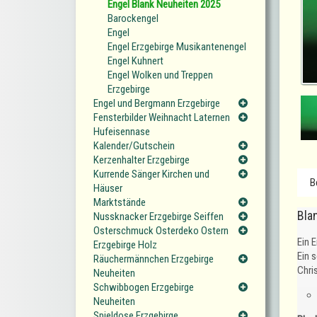
Engel Blank Neuheiten 2025
Barockengel
Engel
Engel Erzgebirge Musikantenengel
Engel Kuhnert
Engel Wolken und Treppen
Erzgebirge
Engel und Bergmann Erzgebirge
Fensterbilder Weihnacht Laternen
Hufeisennase
Kalender/Gutschein
Kerzenhalter Erzgebirge
Kurrende Sänger Kirchen und
B
Häuser
Marktstände
Bla
Nussknacker Erzgebirge Seiffen
Osterschmuck Osterdeko Ostern
Ein 
Erzgebirge Holz
Ein 
Räuchermännchen Erzgebirge
Chri
Neuheiten
Schwibbogen Erzgebirge
Neuheiten
Spieldose Erzgebirge