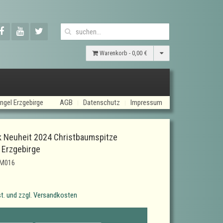
Warenkorb -
0,00 €
ngel Erzgebirge
AGB
Datenschutz
Impressum
k Neuheit 2024 Christbaumspitze
 Erzgebirge
/M016
t. und zzgl. Versandkosten