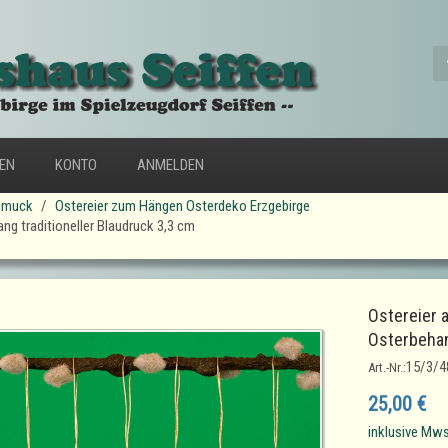
FEN
KONTO
ANMELDEN
hmuck
Ostereier zum Hängen Osterdeko Erzgebirge
g traditioneller Blaudruck 3,3 cm
Ostereier 
Osterbehan
15/3/4
Art.-Nr.:
25,00 €
inklusive Mws