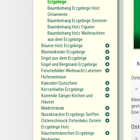
Erzgebirge
Baumbehang Erzgebirge Holz
Ornamente
Baumbehang Erzgebirge Sommer
Baumbehang Holz Figuren
Baumbehang Holz Weihnachten
aus dem Erzgebirge
Bäume Holz Erzgebirge
Blumenkinder Erzgebirge
Engel aus dem Erzgebirge
B
Engel und Bergmann Erzgebirge
Fensterbilder Weihnacht Laternen
Hufeisennase
Oste
Kalender/Gutschein
Kerzenhalter Erzgebirge
Kurrende Sänger Kirchen und
Klein
Häuser
gest
Marktstände
Eine
Nussknacker Erzgebirge Seiffen
Osterschmuck Osterdeko Ostern
Ost
Erzgebirge Holz
Räuchermännchen Erzgebirge
Neuheiten