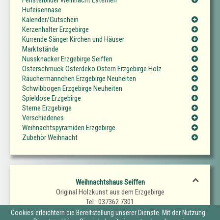
Hufeisennase
Kalender/Gutschein
Kerzenhalter Erzgebirge
Kurrende Sänger Kirchen und Häuser
Marktstände
Nussknacker Erzgebirge Seiffen
Osterschmuck Osterdeko Ostern Erzgebirge Holz
Räuchermännchen Erzgebirge Neuheiten
Schwibbogen Erzgebirge Neuheiten
Spieldose Erzgebirge
Sterne Erzgebirge
Verschiedenes
Weihnachtspyramiden Erzgebirge
Zubehör Weihnacht
Weihnachtshaus Seiffen
Original Holzkunst aus dem Erzgebirge
Tel.: 037362 7301
Fax.: 037362 7302
Cookies erleichtern die Bereitstellung unserer Dienste. Mit der Nutzung