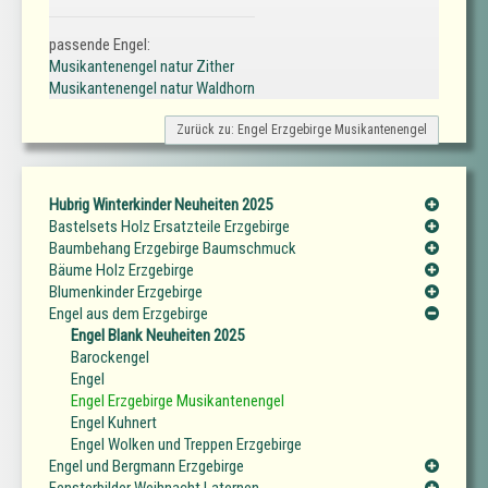
passende Engel:
Musikantenengel natur Zither
Musikantenengel natur Waldhorn
Zurück zu: Engel Erzgebirge Musikantenengel
Hubrig Winterkinder Neuheiten 2025
Bastelsets Holz Ersatzteile Erzgebirge
Baumbehang Erzgebirge Baumschmuck
Bäume Holz Erzgebirge
Blumenkinder Erzgebirge
Engel aus dem Erzgebirge
Engel Blank Neuheiten 2025
Barockengel
Engel
Engel Erzgebirge Musikantenengel
Engel Kuhnert
Engel Wolken und Treppen Erzgebirge
Engel und Bergmann Erzgebirge
Fensterbilder Weihnacht Laternen