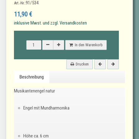
91/534
Art.-Nr.:
11,90 €
inklusive Mwst. und zzgl. Versandkosten
In den Warenkorb
Drucken
Beschreibung
Musikantenengel natur
Engel mit Mundharmonika
Höhe ca. 6 cm