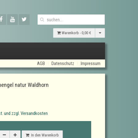
Warenkorb -
0,00 €
AGB
Datenschutz
Impressum
engel natur Waldhorn
t. und zzgl. Versandkosten
In den Warenkorb