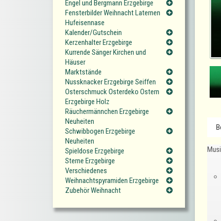
Engel und Bergmann Erzgebirge
Fensterbilder Weihnacht Laternen
Hufeisennase
Kalender/Gutschein
Kerzenhalter Erzgebirge
Kurrende Sänger Kirchen und
Häuser
Marktstände
Nussknacker Erzgebirge Seiffen
Osterschmuck Osterdeko Ostern
Erzgebirge Holz
Räuchermännchen Erzgebirge
Neuheiten
B
Schwibbogen Erzgebirge
Neuheiten
Musi
Spieldose Erzgebirge
Sterne Erzgebirge
Verschiedenes
Weihnachtspyramiden Erzgebirge
Zubehör Weihnacht