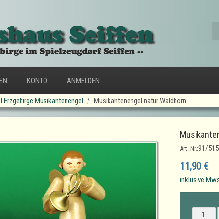
FEN
KONTO
ANMELDEN
l Erzgebirge Musikantenengel
Musikantenengel natur Waldhorn
Musikanten
91/515
Art.-Nr.:
11,90 €
inklusive Mws