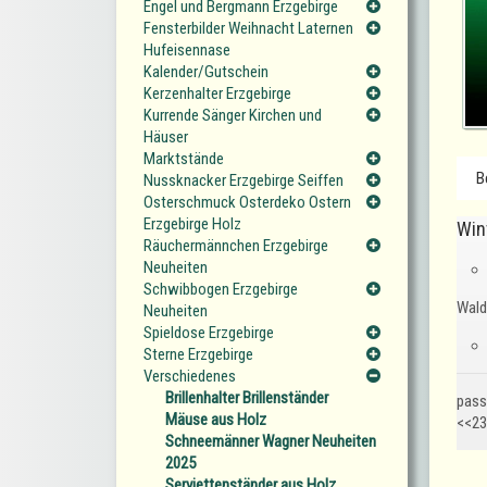
Engel und Bergmann Erzgebirge
Fensterbilder Weihnacht Laternen
Hufeisennase
Kalender/Gutschein
Kerzenhalter Erzgebirge
Kurrende Sänger Kirchen und
Häuser
Marktstände
B
Nussknacker Erzgebirge Seiffen
Osterschmuck Osterdeko Ostern
Erzgebirge Holz
Win
Räuchermännchen Erzgebirge
Neuheiten
Schwibbogen Erzgebirge
Wald
Neuheiten
Spieldose Erzgebirge
Sterne Erzgebirge
Verschiedenes
Brillenhalter Brillenständer
pass
Mäuse aus Holz
<<23
Schneemänner Wagner Neuheiten
2025
Serviettenständer aus Holz