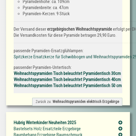
Pyramidenhöhe: ca. 109cm
Pyramidenbreite: ca. 47cm
Pyramiden-Kerzen: 9 Stück
Der Versand dieser
erzgebirgischen Weihnachtspyramide
erfolgt per D
Die Versandkosten für diese Pyramide betragen 29,90 Euro.
passende Pyramiden-Ersatzglühlampen:
Spitzkerze Ersatzkerze für Schwibbogen und Weihnachtspyramiden 29
passender Pyramiden-Untertisch:
Weihnachtspyramiden Tisch beleuchtet Pyramidentisch 30cm
Weihnachtspyramiden Tisch beleuchtet Pyramidentisch 40cm
Weihnachtspyramiden Tisch beleuchtet Pyramidentisch 50 cm
Zurück zu:
Weihnachtspyramiden elektrisch Erzgebirge
Hubrig Winterkinder Neuheiten 2025
Bastelsets Holz Ersatzteile Erzgebirge
Baumbehang Erzgebirge Baumschmuck