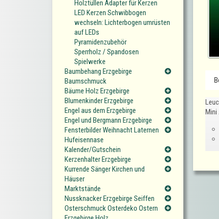
Holztüllen Adapter für Kerzen
LED Kerzen Schwibbogen
wechseln: Lichterbogen umrüsten
auf LEDs
Pyramidenzubehör
Sperrholz / Spandosen
Spielwerke
Baumbehang Erzgebirge
B
Baumschmuck
Bäume Holz Erzgebirge
Blumenkinder Erzgebirge
Leuc
Engel aus dem Erzgebirge
Mini
Engel und Bergmann Erzgebirge
Fensterbilder Weihnacht Laternen
Hufeisennase
Kalender/Gutschein
Kerzenhalter Erzgebirge
Kurrende Sänger Kirchen und
Häuser
Marktstände
Nussknacker Erzgebirge Seiffen
Osterschmuck Osterdeko Ostern
Erzgebirge Holz