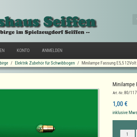
FEN
KONTO
ANMELDEN
birge
Elektrik Zubehör für Schwibbogen
Minilampe Fassung E5,5 12Volt
Minilampe 
80/117
Art.-Nr.:
1,00 €
inklusive Mws