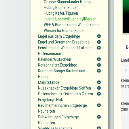
Grosse Blumenkinder Hubrig
Hubrig Blumenkinder
Hubrig Käfer/Figuren
Hubrig Landidyll Landidyllfiguren
WEHA Bumenkinder Wiesenkinder
Wiesen für Blumenkinder
Engel aus dem Erzgebirge
Engel und Bergmann Erzgebirge
B
Fensterbilder Weihnacht Laternen
Hufeisennase
Kalender/Gutschein
Landi
Kerzenhalter Erzgebirge
Kurrende Sänger Kirchen und
Häuser
Klein
Marktstände
star
Nussknacker Erzgebirge Seiffen
Osterschmuck Osterdeko Ostern
Erzgebirge Holz
Klei
Räuchermännchen Erzgebirge
zum 
Neuheiten
Schwibbogen Erzgebirge
Neuheiten
Spieldose Erzgebirge