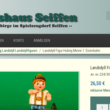
FEN
KONTO
ANMELDEN
g Landidyll Landidyllfiguren
Landidyll Figur Hubrig Meine 1. Eisenbahn
Landidyll F
224/30
Art.-Nr.:
26,50 €
inklusive Mws