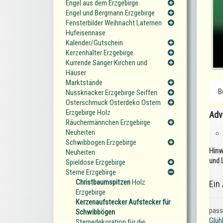
Engel aus dem Erzgebirge
Engel und Bergmann Erzgebirge
Fensterbilder Weihnacht Laternen
Hufeisennase
Kalender/Gutschein
Kerzenhalter Erzgebirge
Kurrende Sänger Kirchen und
Häuser
Marktstände
B
Nussknacker Erzgebirge Seiffen
Osterschmuck Osterdeko Ostern
Erzgebirge Holz
Adv
Räuchermännchen Erzgebirge
Neuheiten
Schwibbogen Erzgebirge
Hinw
Neuheiten
und 
Spieldose Erzgebirge
Sterne Erzgebirge
Christbaumspitzen
Holz
Ein
Erzgebirge
Kerzenaufstecker Aufstecker für
pass
Schwibbögen
Glüh
Sternedekoration für die