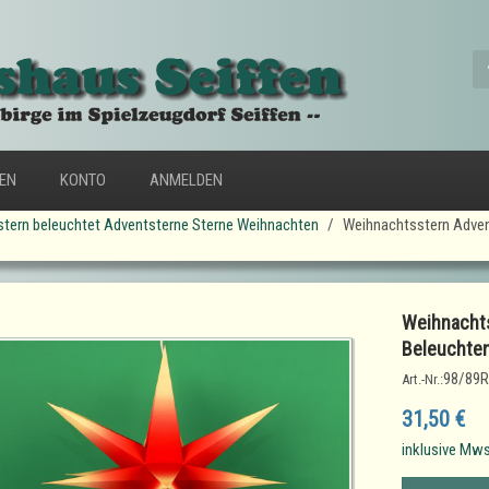
FEN
KONTO
ANMELDEN
tern beleuchtet Adventsterne Sterne Weihnachten
Weihnachtsstern Adven
Weihnachts
Beleuchte
98/89
Art.-Nr.:
31,50 €
inklusive Mws