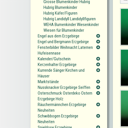
Grosse Blumenkinder Hubrig
Hubrig Blumenkinder
Hubrig Käfer/Figuren
Hubrig Landidyll Landidyllfiguren
WEHA Bumenkinder Wiesenkinder
Wiesen für Blumenkinder
Engel aus dem Erzgebirge
Engel und Bergmann Erzgebirge
Fensterbilder Weihnacht Laternen
Hufeisennase
Kalender/Gutschein
Kerzenhalter Erzgebirge
Kurrende Sänger Kirchen und
Häuser
Marktstände
Nussknacker Erzgebirge Seiffen
Osterschmuck Osterdeko Ostern
Erzgebirge Holz
Räuchermännchen Erzgebirge
Neuheiten
Schwibbogen Erzgebirge
Neuheiten
Spieldose Erzgebirge