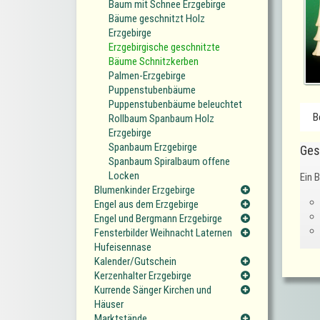
Baum mit Schnee Erzgebirge
Bäume geschnitzt Holz
Erzgebirge
Erzgebirgische geschnitzte
Bäume Schnitzkerben
Palmen-Erzgebirge
Puppenstubenbäume
Puppenstubenbäume beleuchtet
B
Rollbaum Spanbaum Holz
Erzgebirge
Spanbaum Erzgebirge
Ges
Spanbaum Spiralbaum offene
Locken
Ein 
Blumenkinder Erzgebirge
Engel aus dem Erzgebirge
Engel und Bergmann Erzgebirge
Fensterbilder Weihnacht Laternen
Hufeisennase
Kalender/Gutschein
Kerzenhalter Erzgebirge
Kurrende Sänger Kirchen und
Häuser
Marktstände