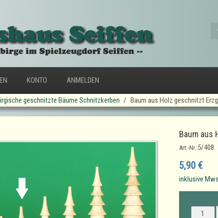
FEN
KONTO
ANMELDEN
irgische geschnitzte Bäume Schnitzkerben
Baum aus Holz geschnitzt Erzg
Baum aus H
5/408
Art.-Nr.:
5,90 €
inklusive Mws