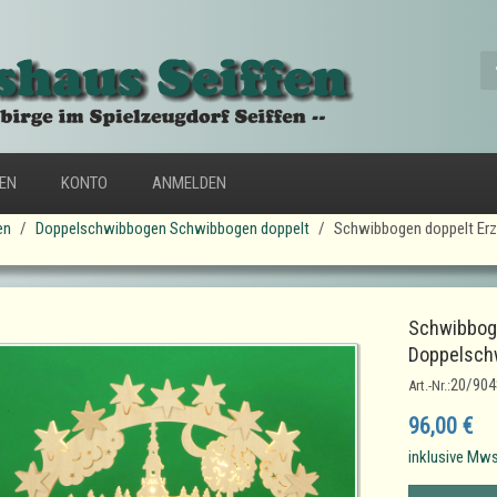
FEN
KONTO
ANMELDEN
en
Doppelschwibbogen Schwibbogen doppelt
Schwibbogen doppelt Erz
Schwibboge
Doppelschw
20/904
Art.-Nr.:
96,00 €
inklusive Mws