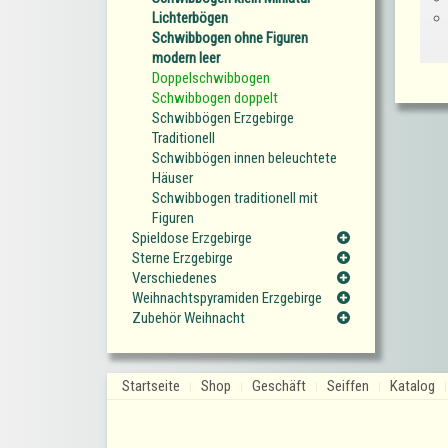
Lichterbögen
Schwibbogen ohne Figuren
modern leer
Doppelschwibbogen
Schwibbogen doppelt
Schwibbögen Erzgebirge
Traditionell
Schwibbögen innen beleuchtete
Häuser
Schwibbogen traditionell mit
Figuren
Spieldose Erzgebirge
Sterne Erzgebirge
Verschiedenes
Weihnachtspyramiden Erzgebirge
Zubehör Weihnacht
Startseite
Shop
Geschäft
Seiffen
Katalog