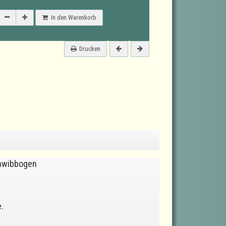
In den Warenkorb
Drucken
hwibbogen
.