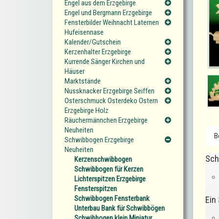
Engel aus dem Erzgebirge
Engel und Bergmann Erzgebirge
Fensterbilder Weihnacht Laternen
Hufeisennase
Kalender/Gutschein
Kerzenhalter Erzgebirge
Kurrende Sänger Kirchen und
Häuser
Marktstände
Nussknacker Erzgebirge Seiffen
Osterschmuck Osterdeko Ostern
Erzgebirge Holz
Räuchermännchen Erzgebirge
Neuheiten
B
Schwibbogen Erzgebirge
Neuheiten
Sch
Kerzenschwibbogen
Schwibbogen für Kerzen
Lichterspitzen Erzgebirge
Fensterspitzen
Schwibbogen Fensterbank
Ein
Unterbau Bank für Schwibbögen
Schwibbogen klein Miniatur