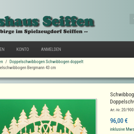
FEN
KONTO
ANMELDEN
en
Doppelschwibbogen Schwibbogen doppelt
pelschwibbogen Bergmann 43 cm
Schwibbog
Doppelsch
20/900
Art.-Nr.:
96,00 €
inklusive Mws