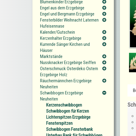
Blumenkinder Erzgebirge
Engel aus dem Erzgebirge
Engel und Bergmann Erzgebirge
Fensterbilder Weihnacht Laternen
Hufeisennase
Kalender/Gutschein
Kerzenhalter Erzgebirge
Kurrende Sänger Kirchen und
Häuser
Marktstände
Nussknacker Erzgebirge Seiffen
Osterschmuck Osterdeko Ostern
Erzgebirge Holz
Räuchermännchen Erzgebirge
Neuheiten
B
Schwibbogen Erzgebirge
Neuheiten
Sch
Kerzenschwibbogen
Schwibbogen für Kerzen
Lichterspitzen Erzgebirge
Fensterspitzen
Schwibbogen Fensterbank
Unterbau Bank für Schwibbögen