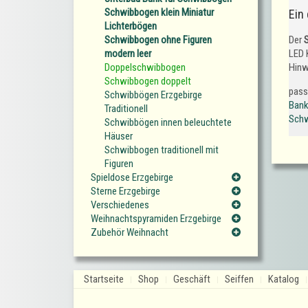
Schwibbogen klein Miniatur
Ein
Lichterbögen
Der
Schwibbogen ohne Figuren
LED 
modern leer
Hinw
Doppelschwibbogen
Schwibbogen doppelt
pass
Schwibbögen Erzgebirge
Bank
Traditionell
Schw
Schwibbögen innen beleuchtete
Häuser
Schwibbogen traditionell mit
Figuren
Spieldose Erzgebirge
Sterne Erzgebirge
Verschiedenes
Weihnachtspyramiden Erzgebirge
Zubehör Weihnacht
Startseite
Shop
Geschäft
Seiffen
Katalog