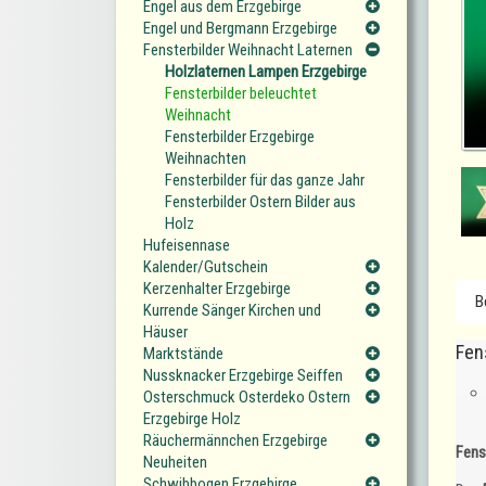
Engel aus dem Erzgebirge
Engel und Bergmann Erzgebirge
Fensterbilder Weihnacht Laternen
Holzlaternen Lampen Erzgebirge
Fensterbilder beleuchtet
Weihnacht
Fensterbilder Erzgebirge
Weihnachten
Fensterbilder für das ganze Jahr
Fensterbilder Ostern Bilder aus
Holz
Hufeisennase
Kalender/Gutschein
Kerzenhalter Erzgebirge
B
Kurrende Sänger Kirchen und
Häuser
Fen
Marktstände
Nussknacker Erzgebirge Seiffen
Osterschmuck Osterdeko Ostern
Erzgebirge Holz
Räuchermännchen Erzgebirge
Fens
Neuheiten
Schwibbogen Erzgebirge