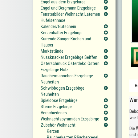
Engel aus dem Erzgebirge
Engel und Bergmann Erzgebirge
Fensterbilder Weihnacht Laternen
Hufeisennase
Kalender/Gutschein
Kerzenhalter Erzgebirge
Kurrende Sänger Kirchen und
Häuser
Marktstände
Nussknacker Erzgebirge Seiffen
Osterschmuck Osterdeko Ostern
Erzgebirge Holz
Räuchermännchen Erzgebirge
Neuheiten
B
Schwibbogen Erzgebirge
Neuheiten
Wan
Spieldose Erzgebirge
Sterne Erzgebirge
Deko
Verschiedenes
wie 
Weihnachtspyramiden Erzgebirge
Zubehör Weihnacht
Die
W
Kerzen
und 
Räucherkerzen Räucherkegel