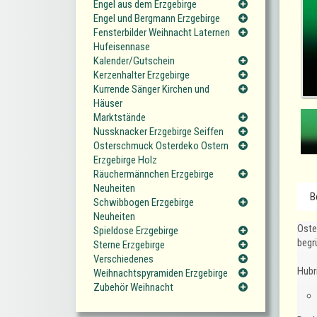
Engel aus dem Erzgebirge
Engel und Bergmann Erzgebirge
Fensterbilder Weihnacht Laternen
Hufeisennase
Kalender/Gutschein
Kerzenhalter Erzgebirge
Kurrende Sänger Kirchen und
Häuser
Marktstände
Nussknacker Erzgebirge Seiffen
Osterschmuck Osterdeko Ostern
Erzgebirge Holz
Räuchermännchen Erzgebirge
Neuheiten
B
Schwibbogen Erzgebirge
Neuheiten
Oste
Spieldose Erzgebirge
begr
Sterne Erzgebirge
Verschiedenes
Hubr
Weihnachtspyramiden Erzgebirge
Zubehör Weihnacht