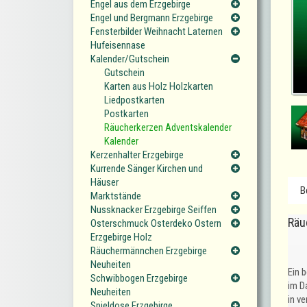
Engel aus dem Erzgebirge
Engel und Bergmann Erzgebirge
Fensterbilder Weihnacht Laternen
Hufeisennase
Kalender/Gutschein
Gutschein
Karten aus Holz Holzkarten
Liedpostkarten
Postkarten
Räucherkerzen Adventskalender
Kalender
Kerzenhalter Erzgebirge
Kurrende Sänger Kirchen und
Häuser
B
Marktstände
Nussknacker Erzgebirge Seiffen
Räu
Osterschmuck Osterdeko Ostern
Erzgebirge Holz
Räuchermännchen Erzgebirge
Neuheiten
Ein 
Schwibbogen Erzgebirge
im D
Neuheiten
in v
Spieldose Erzgebirge