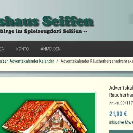
FEN
KONTO
ANMELDEN
rzen Adventskalender Kalender
Adventskalender Räucherkerzenadventska
Adventska
Räucherhau
90/117
Art.-Nr.:
21,90 €
inklusive Mws