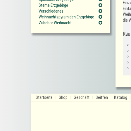
Einze
Sterne Erzgebirge
Einf
Verschiedenes
Weih
Weihnachtspyramiden Erzgebirge
die 
Zubehör Weihnacht
Räu
Startseite
Shop
Geschäft
Seiffen
Katalog