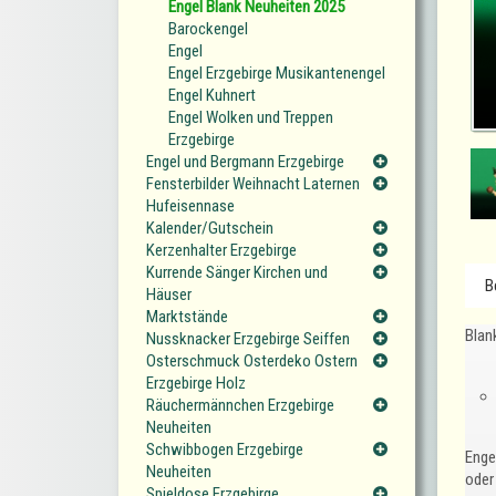
Engel Blank Neuheiten 2025
Barockengel
Engel
Engel Erzgebirge Musikantenengel
Engel Kuhnert
Engel Wolken und Treppen
Erzgebirge
Engel und Bergmann Erzgebirge
Fensterbilder Weihnacht Laternen
Hufeisennase
Kalender/Gutschein
Kerzenhalter Erzgebirge
Kurrende Sänger Kirchen und
B
Häuser
Marktstände
Blan
Nussknacker Erzgebirge Seiffen
Osterschmuck Osterdeko Ostern
Erzgebirge Holz
Räuchermännchen Erzgebirge
Neuheiten
Schwibbogen Erzgebirge
Enge
Neuheiten
oder
Spieldose Erzgebirge