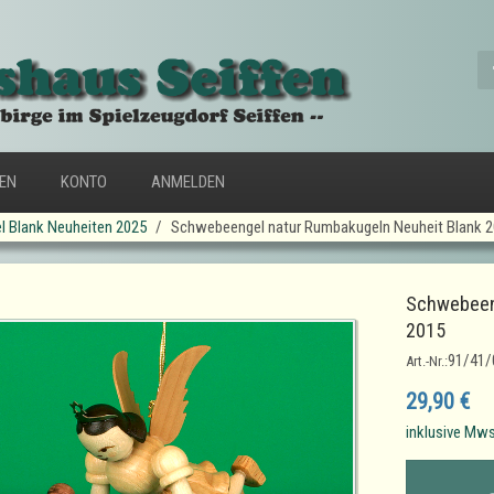
FEN
KONTO
ANMELDEN
l Blank Neuheiten 2025
Schwebeengel natur Rumbakugeln Neuheit Blank 
Schwebeeng
2015
91/41/
Art.-Nr.:
29,90 €
inklusive Mws