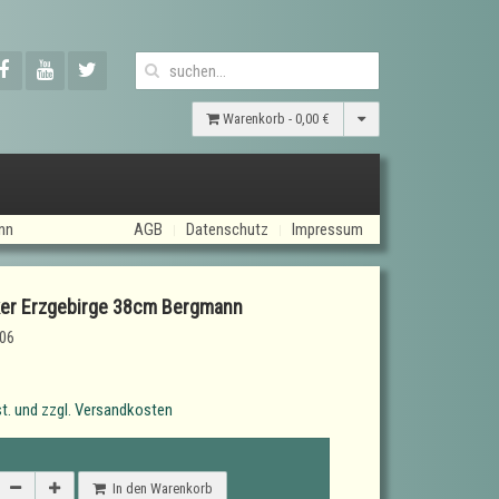
Warenkorb -
0,00 €
nn
AGB
Datenschutz
Impressum
er Erzgebirge 38cm Bergmann
06
t. und zzgl. Versandkosten
In den Warenkorb