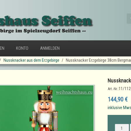
FEN
KONTO
ANMELDEN
Nussknacker aus dem Erzgebirge
Nussknacker Erzgebirge 38cm Bergma
Nussknack
11/112
Art.-Nr.:
144,90 €
inklusive Mws