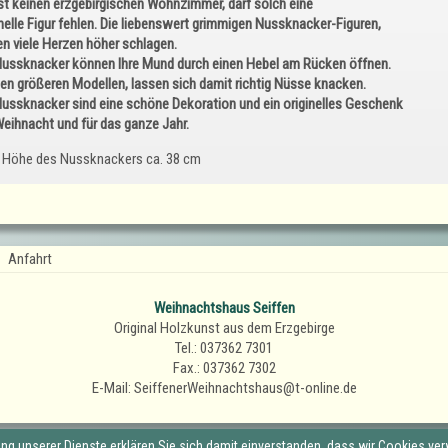
ast keinen erzgebirgischen Wohnzimmer, darf solch eine
inelle Figur fehlen. Die liebenswert grimmigen Nussknacker-Figuren,
en viele Herzen höher schlagen.
Nussknacker können Ihre Mund durch einen Hebel am Rücken öffnen.
den größeren Modellen, lassen sich damit richtig Nüsse knacken.
Nussknacker sind eine schöne Dekoration und ein originelles Geschenk
Weihnacht und für das ganze Jahr.
Höhe des Nussknackers ca. 38 cm
Anfahrt
Weihnachtshaus Seiffen
Original Holzkunst aus dem Erzgebirge
Tel.: 037362 7301
Fax.: 037362 7302
E-Mail: SeiffenerWeihnachtshaus@t-online.de
zung unserer Dienste erklären Sie sich damit einverstanden, dass wir Cookies ve