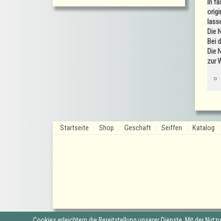
In f
orig
lass
Die 
Bei 
Die 
zur 
Startseite
Shop
Geschäft
Seiffen
Katalog
Cookies erleichtern die Bereitstellung unserer Dienste. Mit der Nut