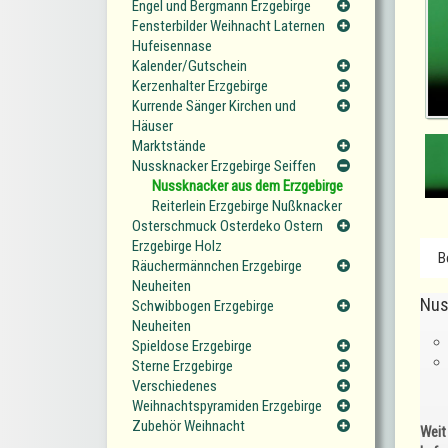
Engel und Bergmann Erzgebirge
Fensterbilder Weihnacht Laternen
Hufeisennase
Kalender/Gutschein
Kerzenhalter Erzgebirge
Kurrende Sänger Kirchen und
Häuser
Marktstände
Nussknacker Erzgebirge Seiffen
Nussknacker aus dem Erzgebirge
Reiterlein Erzgebirge Nußknacker
Osterschmuck Osterdeko Ostern
Erzgebirge Holz
B
Räuchermännchen Erzgebirge
Neuheiten
Nus
Schwibbogen Erzgebirge
Neuheiten
Spieldose Erzgebirge
Sterne Erzgebirge
Verschiedenes
Weihnachtspyramiden Erzgebirge
Zubehör Weihnacht
Weit 