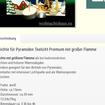
eschreibung
lichte für Pyramiden Teelicht Premium mit großer Flamme
ichte mit größerer Flamme
als bei herkömmlichen
ichten und höherer Wärmeabgabe.
nders geeignet für den Antrieb von Pyramiden,
enhalter mit intensiver Lichtquelle und als Wärmespender
tövchen.
Farbe: weiß
Höhe: ca.15mm
Durchmesser: ca.39 mm
12 Stk/Pkg.
Brenndauer ca. 3.5h bis 4h