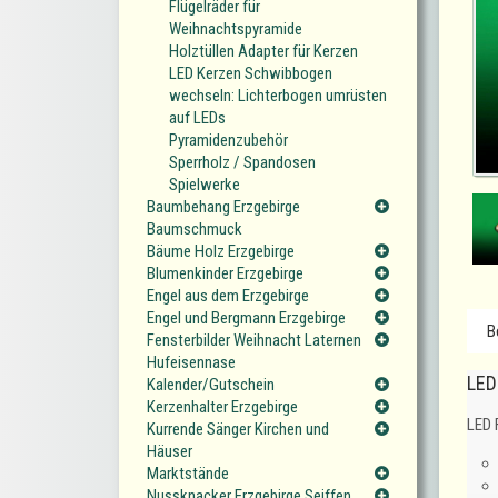
Flügelräder für
Weihnachtspyramide
Holztüllen Adapter für Kerzen
LED Kerzen Schwibbogen
wechseln: Lichterbogen umrüsten
auf LEDs
Pyramidenzubehör
Sperrholz / Spandosen
Spielwerke
Baumbehang Erzgebirge
Baumschmuck
Bäume Holz Erzgebirge
Blumenkinder Erzgebirge
Engel aus dem Erzgebirge
Engel und Bergmann Erzgebirge
B
Fensterbilder Weihnacht Laternen
Hufeisennase
LED
Kalender/Gutschein
Kerzenhalter Erzgebirge
LED 
Kurrende Sänger Kirchen und
Häuser
Marktstände
Nussknacker Erzgebirge Seiffen