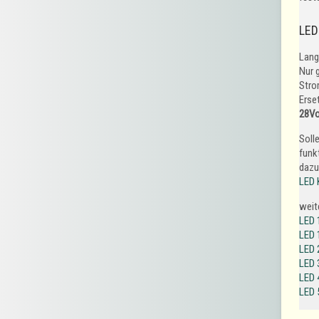
LED
Lang
Nur 
Stro
Erse
28Vol
Soll
funk
dazu
LED 
weit
LED 
LED 
LED 
LED 
LED 
LED 