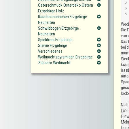
Osterschmuck Osterdeko Ostern
Erzgebirge Holz
Räuchermännchen Erzgebirge
Neuheiten
Wech
Schwibbogen Erzgebirge
Die 
Neuheiten
von 
Spieldose Erzgebirge
Das L
Sterne Erzgebirge
bei 
Verschiedenes
man 
Weihnachtspyramiden Erzgebirge
Wech
Zubehör Weihnacht
komp
ist n
auto
Span
gesc
lock
Nich
(Wenn
Hinw
Mehr
fest