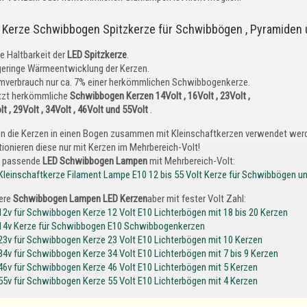
 Kerze Schwibbogen Spitzkerze für Schwibbögen , Pyramiden
e Haltbarkeit der
LED Spitzkerze
.
geringe Wärmeentwicklung der Kerzen.
mverbrauch nur ca. 7% einer herkömmlichen Schwibbogenkerze.
tzt herkömmliche
Schwibbogen Kerzen 14Volt , 16Volt , 23Volt ,
t , 29Volt , 34Volt , 46Volt und 55Volt
.
en die Kerzen in einen Bogen zusammen mit Kleinschaftkerzen verwendet wer
tionieren diese nur mit Kerzen im Mehrbereich-Volt!
 passende
LED Schwibbogen Lampen
mit Mehrbereich-Volt:
Kleinschaftkerze Filament Lampe E10 12 bis 55 Volt Kerze für Schwibbögen un
ere
Schwibbogen Lampen LED Kerzen
aber mit fester Volt Zahl:
12v für Schwibbogen Kerze 12 Volt E10 Lichterbögen mit 18 bis 20 Kerzen
14v Kerze für Schwibbogen E10 Schwibbogenkerzen
23v für Schwibbogen Kerze 23 Volt E10 Lichterbögen mit 10 Kerzen
34v für Schwibbogen Kerze 34 Volt E10 Lichterbögen mit 7 bis 9 Kerzen
46v für Schwibbogen Kerze 46 Volt E10 Lichterbögen mit 5 Kerzen
55v für Schwibbogen Kerze 55 Volt E10 Lichterbögen mit 4 Kerzen