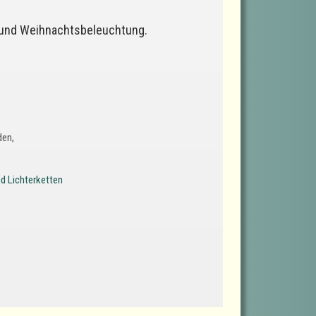
 und Weihnachtsbeleuchtung.
den,
d Lichterketten