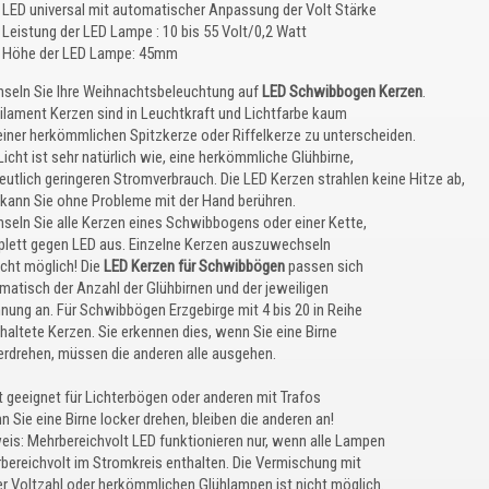
LED universal mit automatischer Anpassung der Volt Stärke
Leistung der LED Lampe : 10 bis 55 Volt/0,2 Watt
Höhe der LED Lampe: 45mm
seln Sie Ihre Weihnachtsbeleuchtung auf
LED Schwibbogen Kerzen
.
Filament Kerzen sind in Leuchtkraft und Lichtfarbe kaum
einer herkömmlichen Spitzkerze oder Riffelkerze zu unterscheiden.
icht ist sehr natürlich wie, eine herkömmliche Glühbirne,
deutlich geringeren Stromverbrauch. Die LED Kerzen strahlen keine Hitze ab,
kann Sie ohne Probleme mit der Hand berühren.
seln Sie alle Kerzen eines Schwibbogens oder einer Kette,
lett gegen LED aus. Einzelne Kerzen auszuwechseln
icht möglich! Die
LED Kerzen für Schwibbögen
passen sich
matisch der Anzahl der Glühbirnen und der jeweiligen
nung an. Für Schwibbögen Erzgebirge mit 4 bis 20 in Reihe
haltete Kerzen. Sie erkennen dies, wenn Sie eine Birne
erdrehen, müssen die anderen alle ausgehen.
t geeignet für Lichterbögen oder anderen mit Trafos
 Sie eine Birne locker drehen, bleiben die anderen an!
eis: Mehrbereichvolt LED funktionieren nur, wenn alle Lampen
bereichvolt im Stromkreis enthalten. Die Vermischung mit
er Voltzahl oder herkömmlichen Glühlampen ist nicht möglich.