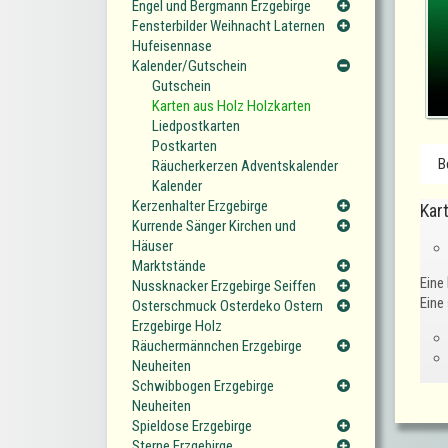
Engel und Bergmann Erzgebirge
Fensterbilder Weihnacht Laternen
Hufeisennase
Kalender/Gutschein
Gutschein
Karten aus Holz Holzkarten
Liedpostkarten
Postkarten
B
Räucherkerzen Adventskalender
Kalender
Kerzenhalter Erzgebirge
Kar
Kurrende Sänger Kirchen und
Häuser
Marktstände
Eine
Nussknacker Erzgebirge Seiffen
Eine
Osterschmuck Osterdeko Ostern
Erzgebirge Holz
Räuchermännchen Erzgebirge
Neuheiten
Schwibbogen Erzgebirge
Neuheiten
Spieldose Erzgebirge
Sterne Erzgebirge