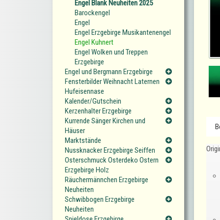
Engel Blank Neuheiten 2025
Barockengel
Engel
Engel Erzgebirge Musikantenengel
Engel Kuhnert
Engel Wolken und Treppen
Erzgebirge
Engel und Bergmann Erzgebirge
Fensterbilder Weihnacht Laternen
Hufeisennase
Kalender/Gutschein
Kerzenhalter Erzgebirge
Kurrende Sänger Kirchen und
B
Häuser
Marktstände
Orig
Nussknacker Erzgebirge Seiffen
Osterschmuck Osterdeko Ostern
Erzgebirge Holz
Räuchermännchen Erzgebirge
Neuheiten
Schwibbogen Erzgebirge
Neuheiten
Spieldose Erzgebirge