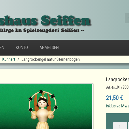
FEN
KONTO
ANMELDEN
l Kuhnert
Langrockengel natur Sternenbogen
Langrocken
91/800
Art.-Nr.:
21,50 €
inklusive Mws