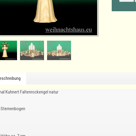
eschreibung
inal Kuhnert Faltenrockengel natur
Sternenbogen
Höhe ca. 7 cm