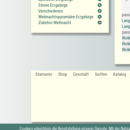
Sterne Erzgebirge
Verschiedenes
pass
Weihnachtspyramiden Erzgebirge
Lang
Zubehör Weihnacht
Lang
pass
Wolk
Wolk
Wolk
Startseite
Shop
Geschäft
Seiffen
Katalog
Cookies erleichtern die Bereitstellung unserer Dienste. Mit der Nut