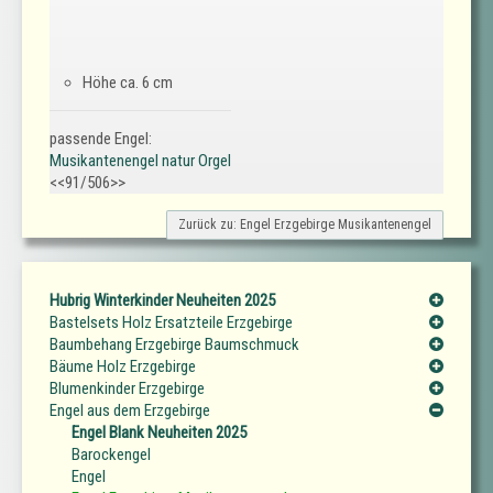
Höhe ca. 6 cm
passende Engel:
Musikantenengel natur Orgel
<<91/506>>
Zurück zu: Engel Erzgebirge Musikantenengel
Hubrig Winterkinder Neuheiten 2025
Bastelsets Holz Ersatzteile Erzgebirge
Baumbehang Erzgebirge Baumschmuck
Bäume Holz Erzgebirge
Blumenkinder Erzgebirge
Engel aus dem Erzgebirge
Engel Blank Neuheiten 2025
Barockengel
Engel