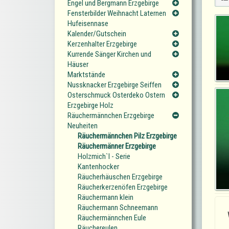
Engel und Bergmann Erzgebirge
Fensterbilder Weihnacht Laternen
Hufeisennase
Kalender/Gutschein
Kerzenhalter Erzgebirge
Kurrende Sänger Kirchen und
Häuser
Marktstände
Nussknacker Erzgebirge Seiffen
Osterschmuck Osterdeko Ostern
Erzgebirge Holz
Räuchermännchen Erzgebirge
Neuheiten
Räuchermännchen Pilz Erzgebirge
Räuchermänner Erzgebirge
Holzmich`l - Serie
Kantenhocker
Räucherhäuschen Erzgebirge
Räucherkerzenöfen Erzgebirge
Räuchermann klein
Räuchermann Schneemann
Räuchermännchen Eule
Räuchereulen