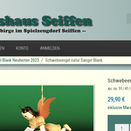
FEN
KONTO
ANMELDEN
l Blank Neuheiten 2025
Schwebeengel natur Sänger Blank
Schwebeeng
91/41/
Art.-Nr.:
29,90 €
inklusive Mws