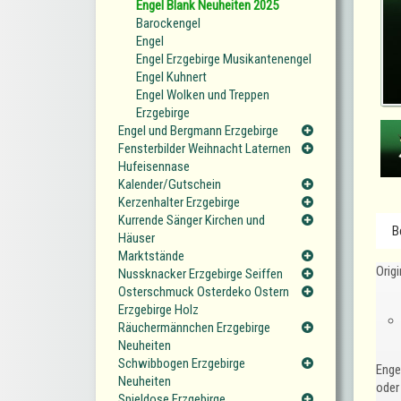
Engel Blank Neuheiten 2025
Barockengel
Engel
Engel Erzgebirge Musikantenengel
Engel Kuhnert
Engel Wolken und Treppen
Erzgebirge
Engel und Bergmann Erzgebirge
Fensterbilder Weihnacht Laternen
Hufeisennase
Kalender/Gutschein
Kerzenhalter Erzgebirge
Kurrende Sänger Kirchen und
B
Häuser
Marktstände
Orig
Nussknacker Erzgebirge Seiffen
Osterschmuck Osterdeko Ostern
Erzgebirge Holz
Räuchermännchen Erzgebirge
Neuheiten
Schwibbogen Erzgebirge
Enge
Neuheiten
oder
Spieldose Erzgebirge