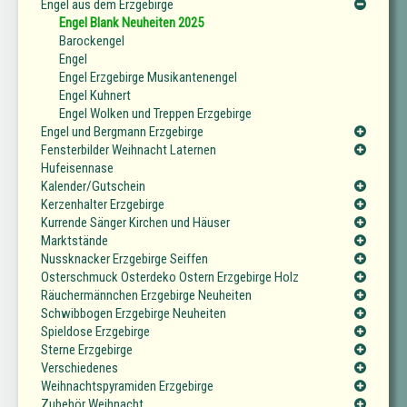
Engel aus dem Erzgebirge
Engel Blank Neuheiten 2025
Barockengel
Engel
Engel Erzgebirge Musikantenengel
Engel Kuhnert
Engel Wolken und Treppen Erzgebirge
Engel und Bergmann Erzgebirge
Fensterbilder Weihnacht Laternen
Hufeisennase
Kalender/Gutschein
Kerzenhalter Erzgebirge
Kurrende Sänger Kirchen und Häuser
Marktstände
Nussknacker Erzgebirge Seiffen
Osterschmuck Osterdeko Ostern Erzgebirge Holz
Räuchermännchen Erzgebirge Neuheiten
Schwibbogen Erzgebirge Neuheiten
Spieldose Erzgebirge
Sterne Erzgebirge
Verschiedenes
Weihnachtspyramiden Erzgebirge
Zubehör Weihnacht