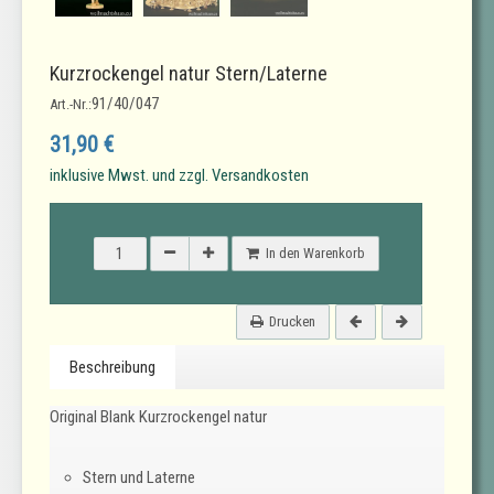
Kurzrockengel natur Stern/Laterne
91/40/047
Art.-Nr.:
31,90 €
inklusive Mwst. und zzgl. Versandkosten
In den Warenkorb
Drucken
Beschreibung
Original Blank Kurzrockengel natur
Stern und Laterne