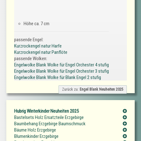
Höhe ca. 7 cm
passende Engel:
Kurzrockengel natur Harfe
Kurzrockengel natur Panflöte
passende Wolken:
Engelwolke Blank Wolke für Engel Orchester 4 stufig
Engelwolke Blank Wolke für Engel Orchester 3 stufig
Engelwolke Blank Wolke für Blank Engel 2 stufig
Zurück zu:
Engel Blank Neuheiten 2025
Hubrig Winterkinder Neuheiten 2025
Bastelsets Holz Ersatzteile Erzgebirge
Baumbehang Erzgebirge Baumschmuck
Bäume Holz Erzgebirge
Blumenkinder Erzgebirge