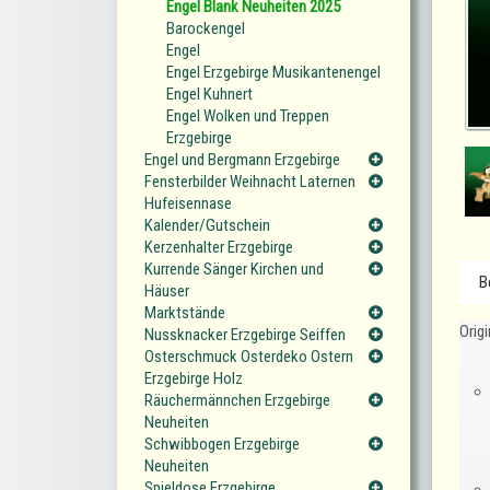
Engel Blank Neuheiten 2025
Barockengel
Engel
Engel Erzgebirge Musikantenengel
Engel Kuhnert
Engel Wolken und Treppen
Erzgebirge
Engel und Bergmann Erzgebirge
Fensterbilder Weihnacht Laternen
Hufeisennase
Kalender/Gutschein
Kerzenhalter Erzgebirge
Kurrende Sänger Kirchen und
B
Häuser
Marktstände
Origi
Nussknacker Erzgebirge Seiffen
Osterschmuck Osterdeko Ostern
Erzgebirge Holz
Räuchermännchen Erzgebirge
Neuheiten
Schwibbogen Erzgebirge
Neuheiten
Spieldose Erzgebirge