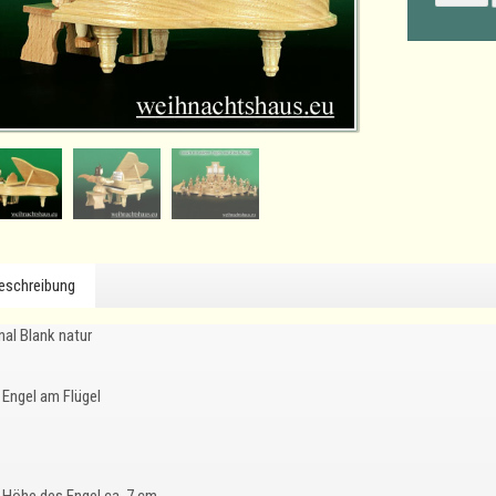
eschreibung
nal Blank natur
Engel am Flügel
Höhe des Engel ca. 7 cm