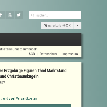
Warenkorb -
0,00 €
kaufsstand Christbaumkugeln
AGB
Datenschutz
Impressum
er Erzgebirge Figuren Thiel Marktstand
tand Christbaumkugeln
507
t. und zzgl. Versandkosten