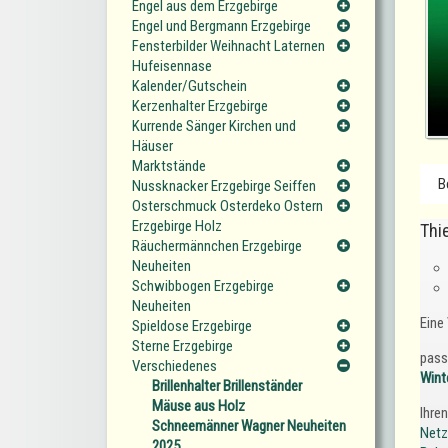
Engel aus dem Erzgebirge
Engel und Bergmann Erzgebirge
Fensterbilder Weihnacht Laternen
Hufeisennase
Kalender/Gutschein
Kerzenhalter Erzgebirge
Kurrende Sänger Kirchen und
Häuser
Marktstände
B
Nussknacker Erzgebirge Seiffen
Osterschmuck Osterdeko Ostern
Erzgebirge Holz
Thi
Räuchermännchen Erzgebirge
Neuheiten
Schwibbogen Erzgebirge
Neuheiten
Eine
Spieldose Erzgebirge
Sterne Erzgebirge
pass
Verschiedenes
Wint
Brillenhalter Brillenständer
Mäuse aus Holz
Ihre
Schneemänner Wagner Neuheiten
Netz
2025