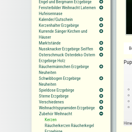
Engel und Bergmann Erzgebirge
Fensterbilder Weihnacht Laternen
Hufeisennase
Kalender/Gutschein
Kerzenhalter Erzgebirge
Kurrende Sänger Kirchen und
Häuser
Marktstände
B
Nussknacker Erzgebirge Seiffen
Osterschmuck Osterdeko Ostern
Erzgebirge Holz
Pup
Räuchermännchen Erzgebirge
Neuheiten
Schwibbogen Erzgebirge
Neuheiten
Spieldose Erzgebirge
Sterne Erzgebirge
Verschiedenes
Weihnachtspyramiden Erzgebirge
Zubehör Weihnacht
Kerzen
Hinw
Räucherkerzen Räucherkegel
Erzgebirge