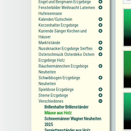
Engel und Bergmann Erzgebirge
Fensterbilder Weihnacht Laternen
Hufeisennase
Kalender/Gutschein
Kerzenhalter Erzgebirge
Kurrende Sänger Kirchen und
Häuser
Marktstände
Nussknacker Erzgebirge Seiffen
Osterschmuck Osterdeko Ostern
Erzgebirge Holz
Räuchermännchen Erzgebirge
Neuheiten
Schwibbogen Erzgebirge
Neuheiten
Spieldose Erzgebirge
Sterne Erzgebirge
Verschiedenes
Brillenhalter Brillenständer
Mäuse aus Holz
Schneemänner Wagner Neuheiten
2025
Serviettenständer aus Holz