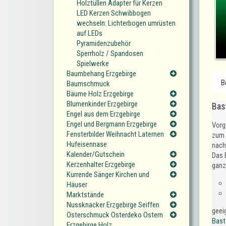
Holztüllen Adapter für Kerzen
LED Kerzen Schwibbogen
wechseln: Lichterbogen umrüsten
auf LEDs
Pyramidenzubehör
Sperrholz / Spandosen
Spielwerke
Baumbehang Erzgebirge
B
Baumschmuck
Bäume Holz Erzgebirge
Blumenkinder Erzgebirge
Bas
Engel aus dem Erzgebirge
Engel und Bergmann Erzgebirge
Vorge
Fensterbilder Weihnacht Laternen
zum 
Hufeisennase
nach
Kalender/Gutschein
Das E
Kerzenhalter Erzgebirge
ganz
Kurrende Sänger Kirchen und
Häuser
Marktstände
Nussknacker Erzgebirge Seiffen
geei
Osterschmuck Osterdeko Ostern
Bast
Erzgebirge Holz