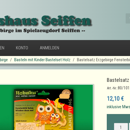
FEN
KONTO
ANMELDEN
birge
Basteln mit Kinder Bastelset Holz
Bastelsatz Erzgebirge Fensterbi
Bastelsatz
80/101
Art.-Nr.:
12,10 €
inklusive Mws