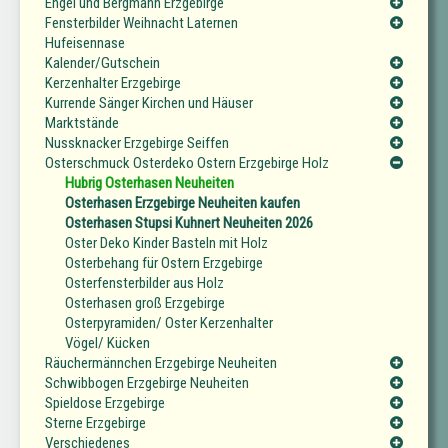
Engel und Bergmann Erzgebirge
Fensterbilder Weihnacht Laternen
Hufeisennase
Kalender/Gutschein
Kerzenhalter Erzgebirge
Kurrende Sänger Kirchen und Häuser
Marktstände
Nussknacker Erzgebirge Seiffen
Osterschmuck Osterdeko Ostern Erzgebirge Holz
Hubrig Osterhasen Neuheiten
Osterhasen Erzgebirge Neuheiten kaufen
Osterhasen Stupsi Kuhnert Neuheiten 2026
Oster Deko Kinder Basteln mit Holz
Osterbehang für Ostern Erzgebirge
Osterfensterbilder aus Holz
Osterhasen groß Erzgebirge
Osterpyramiden/ Oster Kerzenhalter
Vögel/ Kücken
Räuchermännchen Erzgebirge Neuheiten
Schwibbogen Erzgebirge Neuheiten
Spieldose Erzgebirge
Sterne Erzgebirge
Verschiedenes