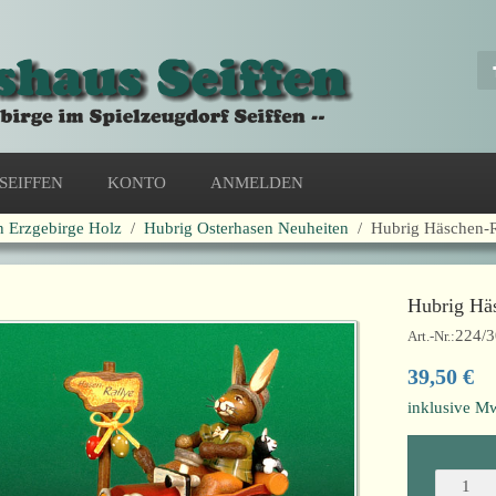
SEIFFEN
KONTO
ANMELDEN
n Erzgebirge Holz
Hubrig Osterhasen Neuheiten
Hubrig Häschen-R
Hubrig Hä
224/
Art.-Nr.:
39,50 €
inklusive Mw