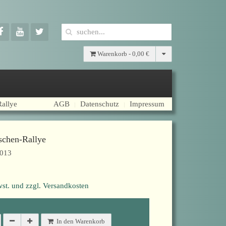
Warenkorb -
0,00 €
allye
AGB
Datenschutz
Impressum
schen-Rallye
3013
st. und zzgl. Versandkosten
In den Warenkorb