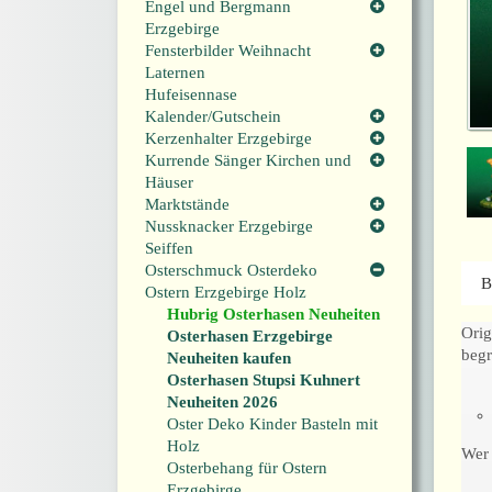
Engel und Bergmann
Erzgebirge
Fensterbilder Weihnacht
Laternen
Hufeisennase
Kalender/Gutschein
Kerzenhalter Erzgebirge
Kurrende Sänger Kirchen und
Häuser
Marktstände
Nussknacker Erzgebirge
Seiffen
Osterschmuck Osterdeko
B
Ostern Erzgebirge Holz
Hubrig Osterhasen Neuheiten
Orig
Osterhasen Erzgebirge
begr
Neuheiten kaufen
Osterhasen Stupsi Kuhnert
Neuheiten 2026
Oster Deko Kinder Basteln mit
Holz
Wer 
Osterbehang für Ostern
Erzgebirge