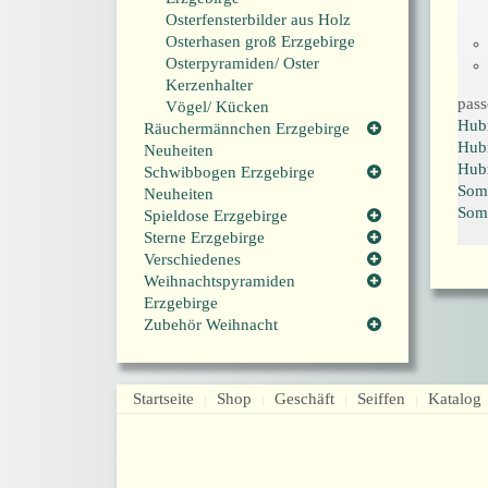
Osterfensterbilder aus Holz
Osterhasen groß Erzgebirge
Osterpyramiden/ Oster
Kerzenhalter
pass
Vögel/ Kücken
Hubr
Räuchermännchen Erzgebirge
Hubr
Neuheiten
Hubr
Schwibbogen Erzgebirge
Som
Neuheiten
Som
Spieldose Erzgebirge
Sterne Erzgebirge
Verschiedenes
Weihnachtspyramiden
Erzgebirge
Zubehör Weihnacht
Startseite
Shop
Geschäft
Seiffen
Katalog