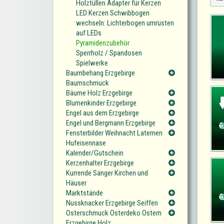
Holztüllen Adapter für Kerzen
LED Kerzen Schwibbogen
wechseln: Lichterbogen umrüsten
auf LEDs
Pyramidenzubehör
Sperrholz / Spandosen
Spielwerke
Baumbehang Erzgebirge
Baumschmuck
Bäume Holz Erzgebirge
Blumenkinder Erzgebirge
Engel aus dem Erzgebirge
Engel und Bergmann Erzgebirge
Fensterbilder Weihnacht Laternen
Hufeisennase
Kalender/Gutschein
Kerzenhalter Erzgebirge
Kurrende Sänger Kirchen und
Häuser
Marktstände
Nussknacker Erzgebirge Seiffen
Osterschmuck Osterdeko Ostern
Erzgebirge Holz