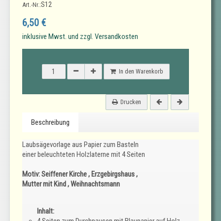
S12
Art.-Nr.:
6,50 €
inklusive Mwst. und zzgl. Versandkosten
In den Warenkorb
Drucken
Beschreibung
Laubsägevorlage aus Papier zum Basteln
einer beleuchteten Holzlaterne mit 4 Seiten
Motiv: Seiffener Kirche , Erzgebirgshaus ,
Mutter mit Kind , Weihnachtsmann
Inhalt:
4 Seiten zum Durchpausen mit Blaupapier auf Holz