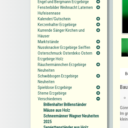
Engel und Bergmann Erzgebirge
Fensterbilder Weihnacht Laternen
Hufeisennase
Kalender/Gutschein
Kerzenhalter Erzgebirge
Kurrende Sänger Kirchen und
Häuser
Marktstände
Nussknacker Erzgebirge Seiffen
Osterschmuck Osterdeko Ostern
Erzgebirge Holz
Räuchermännchen Erzgebirge
Neuheiten
B
Schwibbogen Erzgebirge
Neuheiten
Bau
Spieldose Erzgebirge
Sterne Erzgebirge
Verschiedenes
Brillenhalter Brillenständer
Gönn
Mäuse aus Holz
Im g
Schneemänner Wagner Neuheiten
klei
2025
Serviettenständer aus Holz