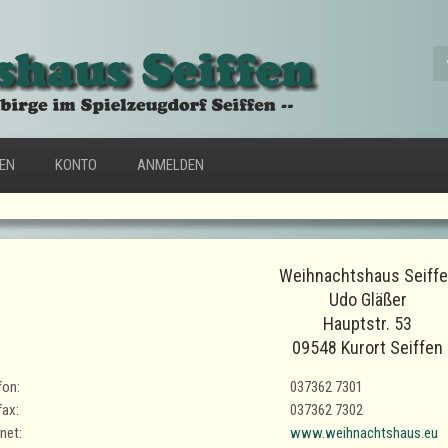
FEN
KONTO
ANMELDEN
Weihnachtshaus Seiff
Udo Gläßer
Hauptstr. 53
09548 Kurort Seiffen
fon:
037362 7301
fax:
037362 7302
rnet:
www.weihnachtshaus.eu