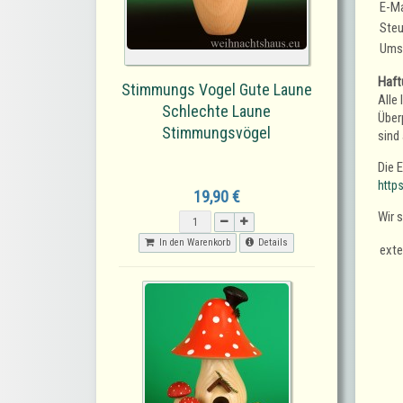
E-Ma
Steu
Umsa
Haft
Stimmungs Vogel Gute Laune
Alle
Schlechte Laune
Überp
Stimmungsvögel
sind 
Die 
http
19,90 €
Wir 
In den Warenkorb
Details
exte