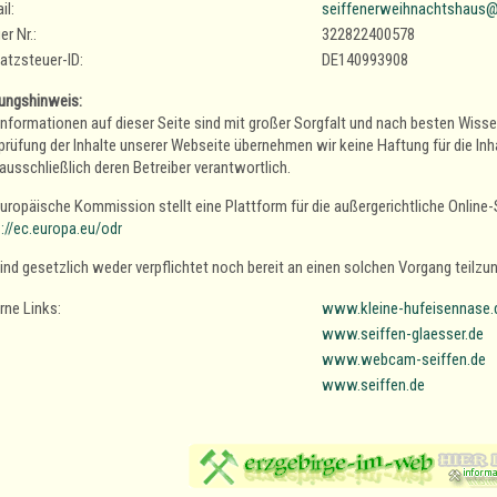
il:
seiffenerweihnachtshaus@
er Nr.:
322822400578
tzsteuer-ID:
DE140993908
ungshinweis:
 Informationen auf dieser Seite sind mit großer Sorgfalt und nach besten Wis
rüfung der Inhalte unserer Webseite übernehmen wir keine Haftung für die Inhalt
ausschließlich deren Betreiber verantwortlich.
Europäische Kommission stellt eine Plattform für die außergerichtliche Online-S
s://ec.europa.eu/odr
sind gesetzlich weder verpflichtet noch bereit an einen solchen Vorgang teilz
rne Links:
www.kleine-hufeisennase.
www.seiffen-glaesser.de
www.webcam-seiffen.de
www.seiffen.de